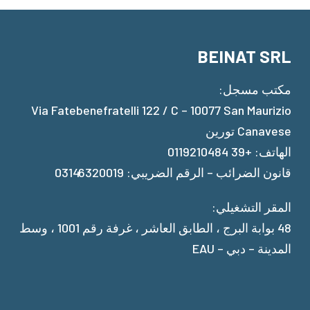
BEINAT SRL
مكتب مسجل:
Via Fatebenefratelli 122 / C – 10077 San Maurizio
Canavese تورين
الهاتف: +39 0119210484
قانون الضرائب – الرقم الضريبي: 03146320019
المقر التشغيلي:
48 بوابة البرج ، الطابق العاشر ، غرفة رقم 1001 ، وسط
المدينة – دبي – EAU