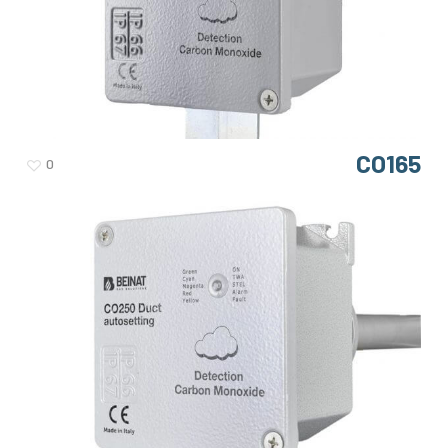
CO165
0