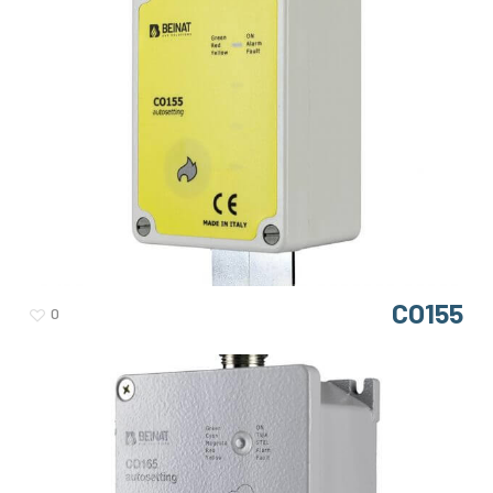
CO155
0