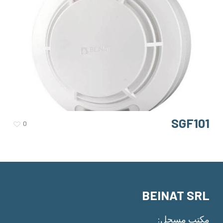
SGF101
0
BEINAT SRL
مكتب مسجل: