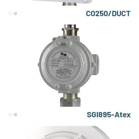
CO250/DUCT
0
SGI895-Atex
0