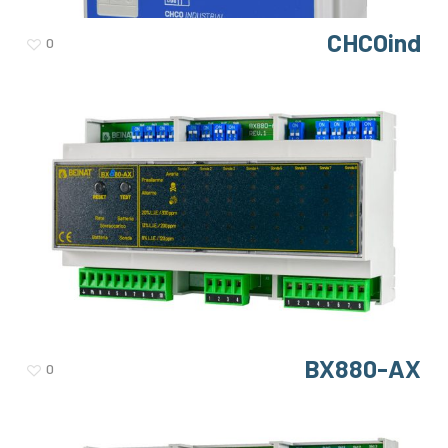
CHCOind
0
BX880-AX
0