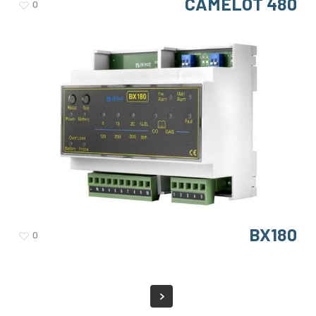
CAMELOT 480
0
BX180
0