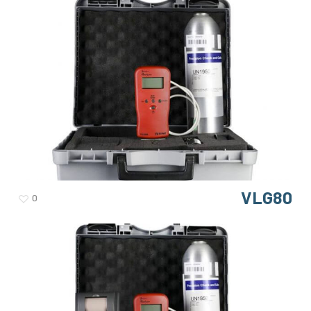
VLG80
0