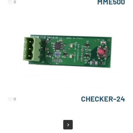
MME500
0
CHECKER-24
0