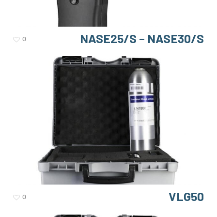
NASE25/S – NASE30/S
0
VLG50
0