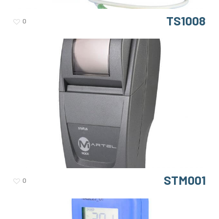
TS1008
0
STM001
0