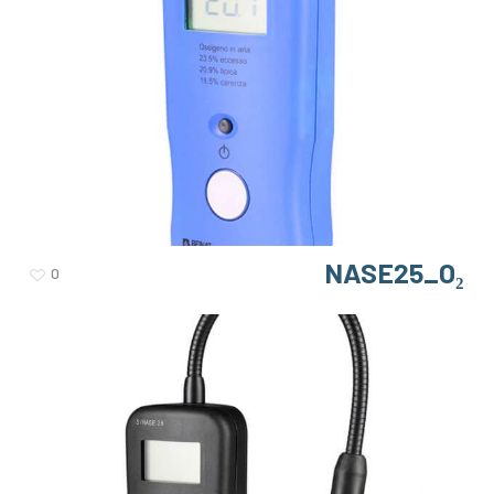
NASE25_O₂
0