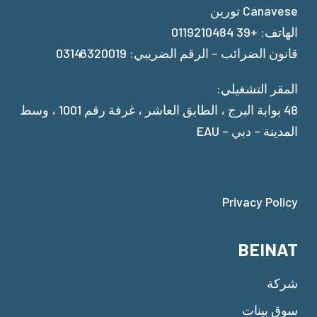
Canavese تورين
الهاتف: +39 0119210484
قانون الضرائب – الرقم الضريبي: 03146320019
المقر التشغيلي:
48 بوابة البرج ، الطابق العاشر ، غرفة رقم 1001 ، وسط
المدينة – دبي – EAU
Privacy Policy
BEINAT
شركة
سوق بينات