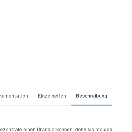
Hit enter to search or ESC to close
kumentation
Einzelheiten
Beschreibung
dezentrale einen Brand erkennen, denn sie melden