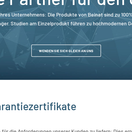
Ihres Unternehmens: Die Produkte von Beinat sind zu 100%
ager. Studien am Einzelprodukt führen zu hochmodernen Ger
WENDEN SIE SICH GLEICH AN UNS
rantiezertifikate
e für die Anforderungen unserer Kunden zu liefern: Dies e