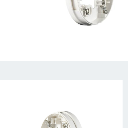
Drag to spin
zfc200-
04