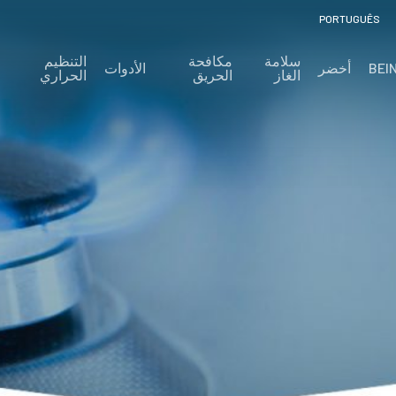
PORTUGUÊS
سلامة
مكافحة
التنظيم
BEI
أخضر
الأدوات
الغاز
الحريق
الحراري