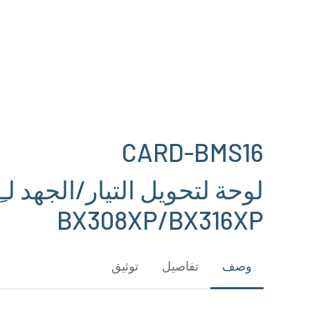
Hit enter to search or ESC to close
CARD-BMS16
لوحة لتحويل التيار/الجهد لـِ
BX308XP/BX316XP
وصف
تفاصيل
توثيق