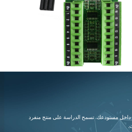
تجاتها مضمونة 100٪ وموثوقيتها تسمح بدوران دائم داخل مستودعك. تسمح الدراسة على منتج منفرد
.