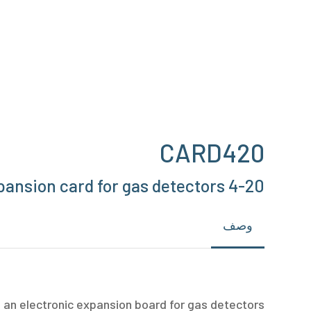
Hit enter to search or ESC to close
CARD420
4-20 mA expansion card for gas detectors
وصف
 an electronic expansion board for gas detectors