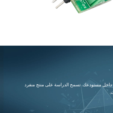
تجاتها مضمونة 100٪ وموثوقيتها تسمح بدوران دائم داخل مستودعك. تسمح الدراسة على منتج منفرد
.