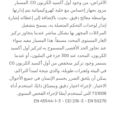
الأغراض، من وجود أول أكسيد الكربون CO. المسبار
مزود بجهاز إحساس مع خلية كهروكيميائية يتم إدارتها
بواسطة معالج دقيق، بحيث بالإضافة إلى إعطائه إشارة
إنذار لوحدات التحكم المتصلة به، يسمح بتشغيل
المرحّلات المجهز بها بشكل مباشر عندما يتجاوز تركيز
الغاز المستوى المحدد مسبقاً. هذا المسبار مفيد سواء
عند تجاوز الحد الأقصى المسموح به لتركيز أول أكسيد
الكربون، المحدد عند 300 جزء في المليون، أو عندما
يستمر وجود تركيز منخفض من أول أكسيد الكربون CO
في البيئة ولفترات طويلة، والذي نتيجة لمبدأ التراكم،
يمكن أن يلحق الضرر بجسم الإنسان في جميع الأحوال.
الاختبار: لإجراء اختبار دقيق ومصدّق ذاتيًا، استخدم أداة
TS1008 التي تُستخدم أيضًا لإجراء الفحص السنوي.
EN 45544-1-3 – CEI 216-3 – EN 50270