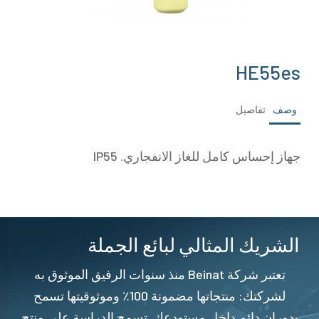
HE55es
وصف
تفاصيل
جهاز إحساس كامل للغاز الانفجاري. IP55
الشريك المثالي لبائع الجملة
تعتبر شركة Beinat منذ سنوات الرفيق الموثوق به
لشركتك: منتجاتها مضمونة 100٪ وموثوقيتها تسمح
بدوران دائم داخل مستودعك. تسمح الدراسة على منتج