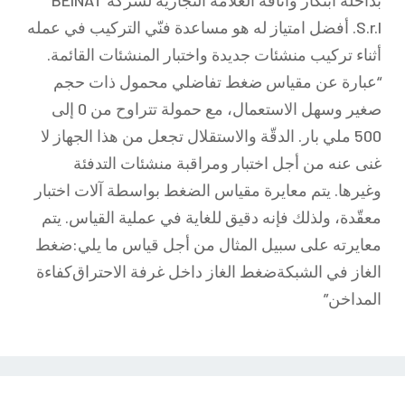
بداخله ابتكار وأناقة العلامة التجارية لشركة BEINAT
S.r.l. أفضل امتياز له هو مساعدة فنّي التركيب في عمله
أثناء تركيب منشئات جديدة واختبار المنشئات القائمة.
“عبارة عن مقياس ضغط تفاضلي محمول ذات حجم
صغير وسهل الاستعمال، مع حمولة تتراوح من 0 إلى
500 ملي بار. الدقّة والاستقلال تجعل من هذا الجهاز لا
غنى عنه من أجل اختبار ومراقبة منشئات التدفئة
وغيرها. يتم معايرة مقياس الضغط بواسطة آلات اختبار
معقّدة، ولذلك فإنه دقيق للغاية في عملية القياس. يتم
معايرته على سبيل المثال من أجل قياس ما يلي: ضغط
الغاز في الشبكة ضغط الغاز داخل غرفة الاحتراق كفاءة
المداخن”