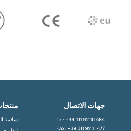
جهات الاتصال
منتجا
+39 011 92 10 484
Tel:
سلامة الغ
Fax: +39 011 92 11 477
إنذار حر