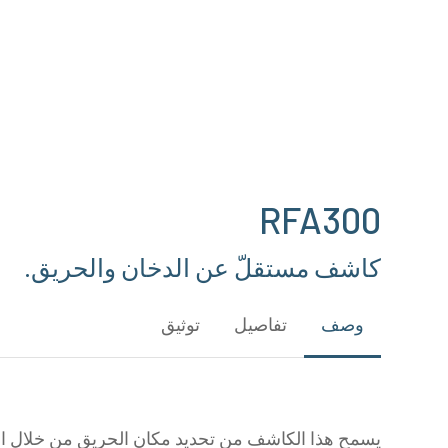
Hit enter to search or ESC to close
RFA300
كاشف مستقلّ عن الدخان والحريق.
وصف
تفاصيل
توثيق
يسمح هذا الكاشف من تحديد مكان الحريق من خلال ا