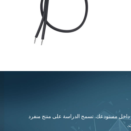
تجاتها مضمونة 100٪ وموثوقيتها تسمح بدوران دائم داخل مستودعك. تسمح الدراسة على منتج منفرد
.