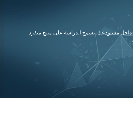
تجاتها مضمونة 100٪ وموثوقيتها تسمح بدوران دائم داخل مستودعك. تسمح الدراسة على منتج منفرد
.