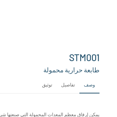
Hit enter to search or ESC to close
STM001
طابعة حرارية محمولة
وصف
تفاصيل
توثيق