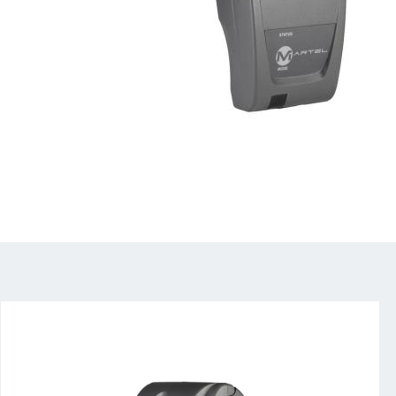
Drag to spin
stm001-
04-
1024x1024