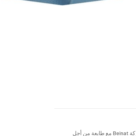
يمكن إرفاق معظم المعدات المحمولة التي صنعتها شركة Beinat مع طابعة من أجل