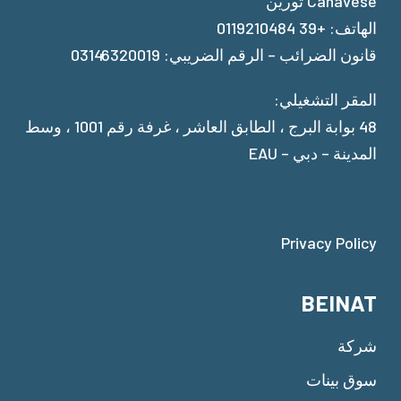
Canavese تورين
الهاتف: +39 0119210484
قانون الضرائب – الرقم الضريبي: 03146320019
المقر التشغيلي:
48 بوابة البرج ، الطابق العاشر ، غرفة رقم 1001 ، وسط
المدينة – دبي – EAU
Privacy Policy
BEINAT
شركة
سوق بينات