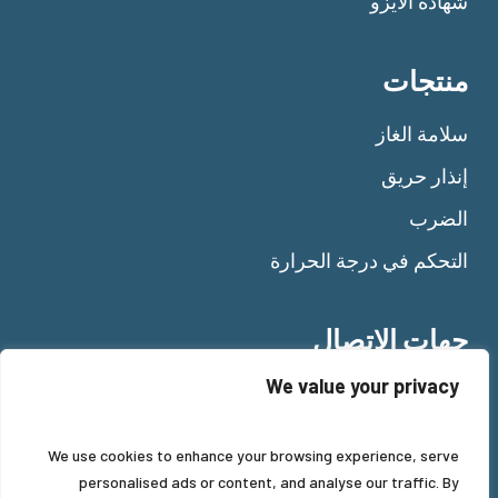
شهادة الأيزو
منتجات
سلامة الغاز
إنذار حريق
الضرب
التحكم في درجة الحرارة
جهات الاتصال
We value your privacy
Tel:
+39 011 92 10 484
Fax: +39 011 92 11 477
We use cookies to enhance your browsing experience, serve
Mail:
info@beinat.com
personalised ads or content, and analyse our traffic. By