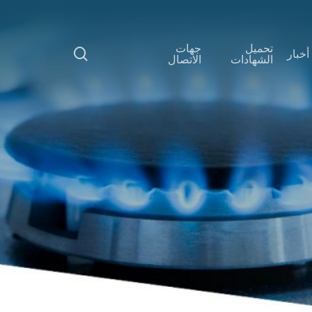
p
o
جهات
تحميل
n
search
أخبار
الاتصال
الشهادات
t