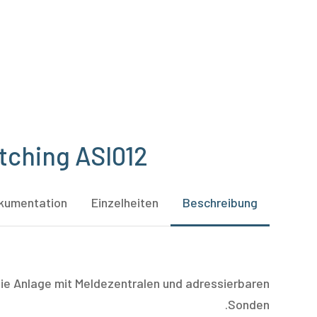
Hit enter to search or ESC to close
tching ASI012
kumentation
Einzelheiten
Beschreibung
 die Anlage mit Meldezentralen und adressierbaren
Sonden.