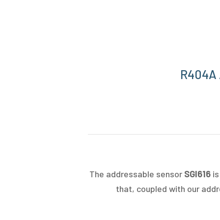
R404A A
The addressable sensor
SGI616
is
that, coupled with our add