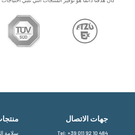
جهات الاتصال
منتجا
+39 011 92 10 484
Tel:
سلامة الغ