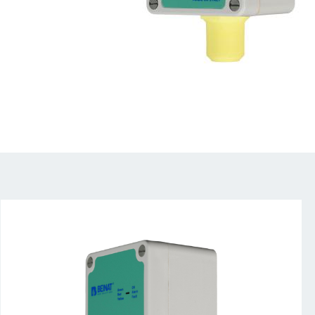
Drag to spin
_85N5904