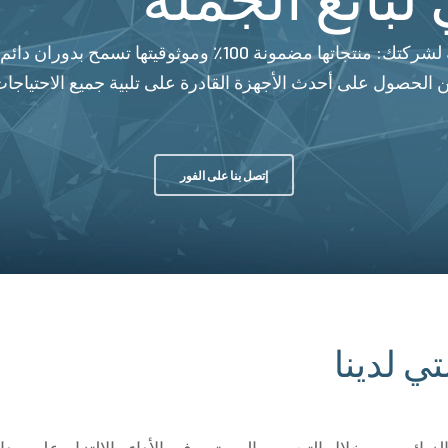
تعتبر شركة Beinat منذ سنوات الرفيق الموثوق به لشركتك: من
 الحصول على أحدث الأجهزة القادرة على تلبية جميع الاحتياجات
إتصل بنا على الفور
ي لدينا
بائن، من خلال التحسين المستمر في الأداء والالتزام على مدار 360 درجة