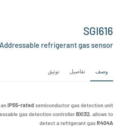
SGI616
ddressable refrigerant gas sensor
Hit enter to search or ESC to close
وصف
تفاصيل
توثيق
 an
IP55-rated
semiconductor gas detection unit
ressable gas detection controller
BXI32
, allows to
detect a refrigerant gas
R404A