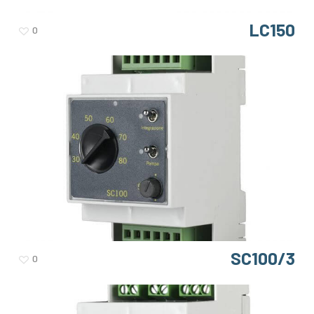
LC150
0
SC100/3
0