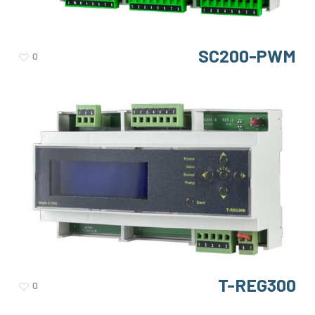
SC200-PWM
0
T-REG300
0