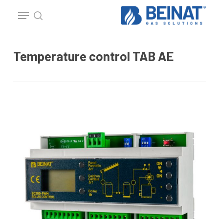
p
Menu
o
search
Close
n
Menu
t
Temperature control TAB AE