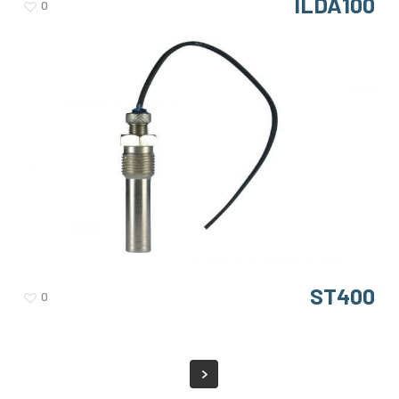
ILDA100
0
ST400
0