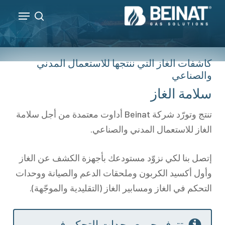
p
Menu
o
search
Close
n
Menu
t
كاشفات الغاز التي ننتجها للاستعمال المدني
والصناعي
سلامة الغاز
تنتج وتورّد شركة Beinat أداوت معتمدة من أجل سلامة
الغاز للاستعمال المدني والصناعي.
إتصل بنا لكي نزوّد مستودعك بأجهزة الكشف عن الغاز
وأول أكسيد الكربون وملحقات الدعم والصيانة ووحدات
التحكم في الغاز ومسابير الغاز (التقليدية والموجّهة).
تتوفر جميع وحدات التحكم في