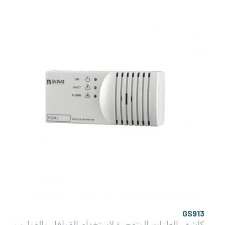
GS913
كاشف الغازات المتفجرة لاستخدام القوافل والقوارب